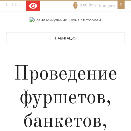
0.00
Br
( 0Позиции)
НАВИГАЦИЯ
Проведение
фуршетов,
банкетов,