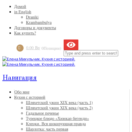
Домой
in English
Draniki
Krambambulya
Договоры и документы
Как купить?
0.00
Br
( 0Позиции)
Навигация
Обо мне
Кухня с историей
Шляхетский ужин XIX века (часть 1)
Шляхетский ужин XIX века (часть 2)
Гадальное печенье
Турецкое блюдо «Хюнкар бегенди»
Клецки. Вся шокирующая правда
Шарлотка: часть первая