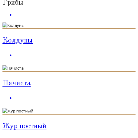
Грибы
Колдуны
Пячиста
Жур постный