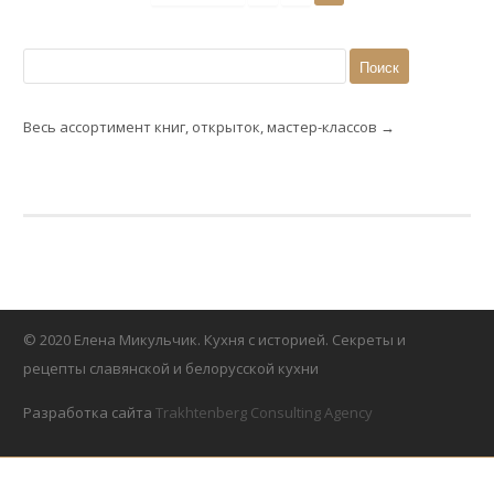
Найти:
20Мин
Весь ассортимент книг, открыток, мастер-классов →
© 2020 Елена Микульчик. Кухня с историей. Секреты и
рецепты славянской и белорусской кухни
Разработка сайта
Trakhtenberg Consulting Agency