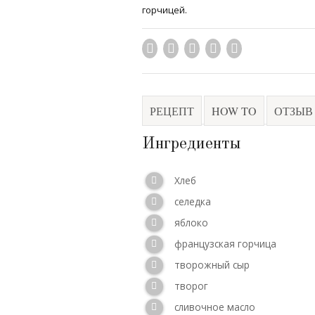
горчицей.
РЕЦЕПТ
HOW TO
ОТЗЫВ
Ингредиенты
Хлеб
селедка
яблоко
французская горчица
творожный сыр
творог
сливочное масло