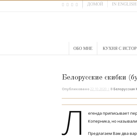
ДОМОЙ
IN ENGLISH
ОБО МНЕ
КУХНЯ С ИСТО
Белорусские скибки (б
Опубликовано
22.10.2020 |
В
Белорусская 
Л
егенда приписывает пер
Коперника, но называли 
Предлагаем Вам два вар