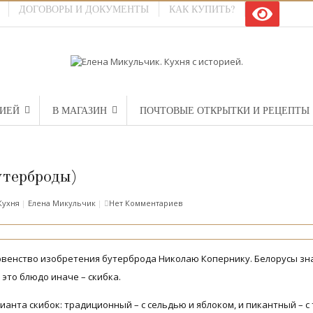
ДОГОВОРЫ И ДОКУМЕНТЫ
КАК КУПИТЬ?
РИЕЙ
В МАГАЗИН
ПОЧТОВЫЕ ОТКРЫТКИ И РЕЦЕПТЫ
утерброды)
Кухня
|
Елена Микульчик
|
Нет Комментариев
венство изобретения бутерброда Николаю Копернику. Белорусы знал
это блюдо иначе – скибка.
ианта скибок: традиционный – с сельдью и яблоком, и пикантный – 