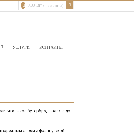
0.00
Br
( 0Позиции)
УСЛУГИ
КОНТАКТЫ
и, что такое бутерброд задолго до
с творожным сыром и французской