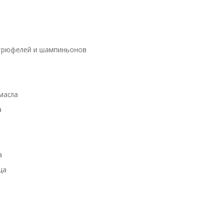
з трюфелей и шампиньонов
 масла
а
а
ца