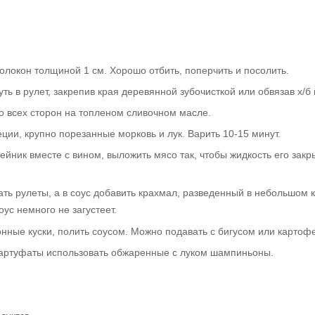
олокон толщиной 1 см. Хорошо отбить, поперчить и посолить.
ть в рулет, закрепив края деревянной зубочисткой или обвязав х/б 
о всех сторон на топленом сливочном масле.
ции, крупно порезанные морковь и лук. Варить 10-15 минут.
тейник вместе с вином, выложить мясо так, чтобы жидкость его зак
тать рулеты, а в соус добавить крахмал, разведенный в небольшом 
ус немного не загустеет.
онные куски, полить соусом. Можно подавать с бигусом или картоф
тартуфаты использовать обжаренные с луком шампиньоны.