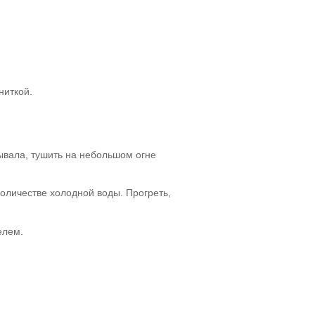
ниткой.
рывала, тушить на небольшом огне
количестве холодной воды. Прогреть,
елем.