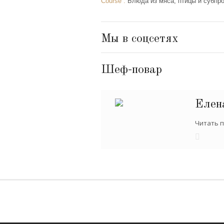
Course :
Блюда из мяса, птицы и субпр
Мы в соцсетях
Шеф-повар
Елен
Читать п