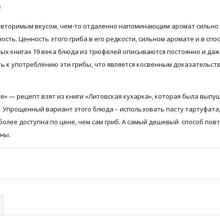
е
повторимым вкусом, чем-то отдаленно напоминающим аромат сильно
ть. Ценность этого гриба в его редкости, сильном аромате и в спо
ных книгах 19 века блюда из трюфелей описываются постоянно и даж
ть к употреблению эти грибы, что является косвенным доказательст
е» — рецепт взят из книги «Литовская кухарка», которая была выпущ
 Упрощенный вариант этого блюда – использовать пасту тартуфата
олее доступна по цене, чем сам гриб. А самый дешевый способ повт
ны.