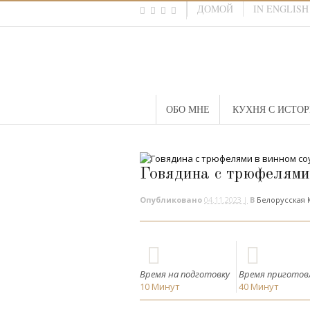
ДОМОЙ
IN ENGLISH
ОБО МНЕ
КУХНЯ С ИСТО
Говядина с трюфелями 
Опубликовано
04.11.2023 |
В
Белорусская 
Время на подготовку
Время приготов
10
Минут
40
Минут