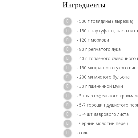
Ингредиенты
- 500 г говядины ( вырезка)
- 150 г тартуфаты, пасты и
- 120 г моркови
- 80 г репчатого лука
- 40 г топленого сливочного
- 150 мл красного сухого вин
- 200 мл мясного бульона
- 30 г пшеничной муки
- 5 г картофельного крахмал
- 5-7 горошин душистого пер
- 3-4 шт лаврового листа
- черный молотый перец
- соль