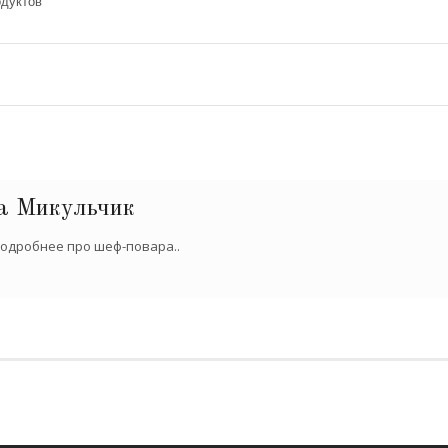
одуктов
а Микульчик
одробнее про шеф-повара..