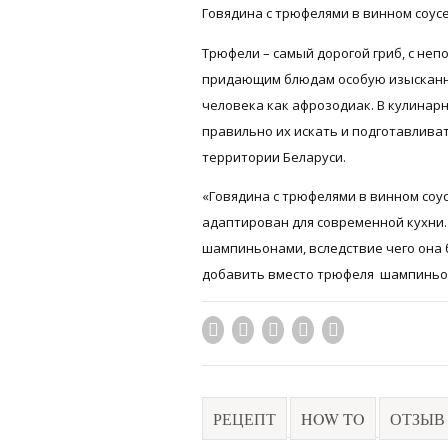
Говядина с трюфелями в винном соус
Трюфели – самый дорогой гриб, с не
придающим блюдам особую изысканнос
человека как афрозодиак. В кулинар
правильно их искать и подготавлива
территории Беларуси.
«Говядина с трюфелями в винном соус
адаптирован для современной кухни.
шампиньонами, вследствие чего она б
добавить вместо трюфеля шампиньо
РЕЦЕПТ
HOW TO
ОТЗЫВ